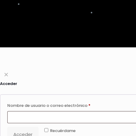
devoluciones
Me vino al pelo
Nuestra sucursal
✕
Acceder
Nombre de usuario o correo electrónico
*
Recuérdame
Acceder