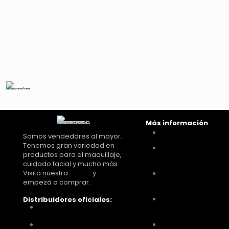
Más información
Cómo comprar
Somos vendedores al mayor.
Tenemos gran variedad en
Términos y
productos para el maquillaje,
condiciones
cuidado facial y mucho más.
Visitá nuestra
tienda
y
Políticas de
empezá a comprar.
privacidad
Políticas de pagos y
Distribuidores oficiales:
Distribuidora Look
envíos
Tucumán
Cambios y
You Glam