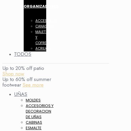
ORGANIZADORES
ACCESORIOS
CANASTOS
MALETIN
Y
COFRES
ACRILICO
TODOS
Up to 20% off patio
Shop now
Up to 60% off summer
footwear
See more
UÑAS
MOLDES
ACCESORIOS Y
DECORACION
DE UÑAS
CABINAS
ESMALTE