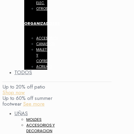
ELEC.
OTROS
ORGANIZADORES
ACCESORIOS
CANASTOS
MALETIN
Y
COFRES
ACRILICO
TODOS
Up to 20% off patio
Shop now
Up to 60% off summer
footwear
See more
UÑAS
MOLDES
ACCESORIOS Y
DECORACION