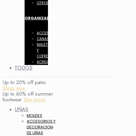
OTROS
ORGANIZADORES
ACCESORIOS
CANASTOS
MALETIN
Y
COFRES
ACRILICO
TODOS
Up to 20% off patio
Shop now
Up to 60% off summer
footwear
See more
UÑAS
MOLDES
ACCESORIOS Y
DECORACION
DE UÑAS