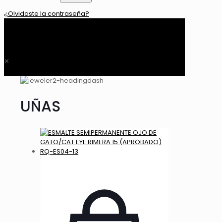
¿Olvidaste la contraseña?
0
$ 0,00
✕
UÑAS