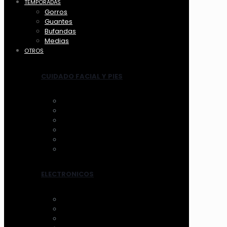
TEMPORADAS
Gorros
Guantes
Bufandas
Medias
OTROS
CUIDADO FACIAL Y PIES
ANTIFAZ
MASCARILLAS
LIMPIADORES MANUAL
LIMPIADORES ELECTRICOS
HERRAMIENTAS
TRATAMIENTOS
ELECTRONICOS
AROS DE LUZ
ESPEJOS CON LUZ
VENTILADOR