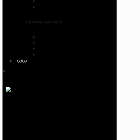
LIMPIADORES ELEC.
OTROS
ORGANIZADORES
ACCESORIOS
CANASTOS
MALETIN Y COFRES
ACRILICO
TODOS
✕