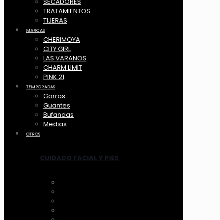
SECADORES
TRATAMIENTOS
TIJERAS
MARCAS
CHERIMOYA
CITY GIRL
LAS VARANOS
CHARM LIMIT
PINK 21
TEMPORADAS
Gorros
Guantes
Bufandas
Medias
OTROS
CUIDADO FACIAL Y PIES
ANTIFAZ
MASCARILLAS
LIMPIADORES MANUAL
LIMPIADORES ELECTRICOS
HERRAMIENTAS