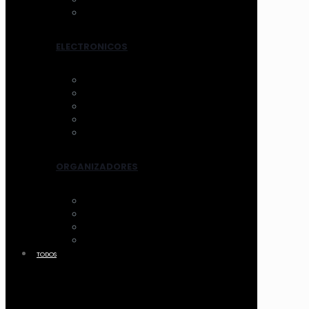
TRATAMIENTOS
ELECTRONICOS
AROS DE LUZ
ESPEJOS CON LUZ
VENTILADOR
LIMPIADORES ELEC.
OTROS
ORGANIZADORES
ACCESORIOS
CANASTOS
MALETIN Y COFRES
ACRILICO
TODOS