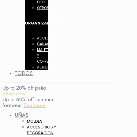
ELEC.
OTROS
ORGANIZADORES
ACCESORIOS
CANASTOS
MALETIN
Y
COFRES
ACRILICO
TODOS
Up to 20% off patio
Shop now
Up to 60% off summer
footwear
See more
UÑAS
MOLDES
ACCESORIOS Y
DECORACION