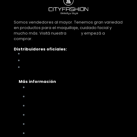
Somos vendedores al mayor. Tenemos gran variedad
en productos para el maquillaje, cuidado facial y
mucho más. Visitá nuestra
tienda
y empezá a
comprar.
Distribuidores oficiales:
Distribuidora Look Tucumán
You Glam
Me vino al pelo
Más información
Cómo comprar
Términos y condiciones
Políticas de privacidad
Políticas de pagos y envíos
Cambios y devoluciones
Nuestra sucursal