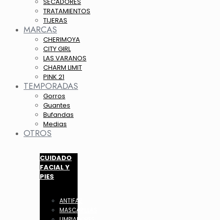
SECADORES
TRATAMIENTOS
TIJERAS
MARCAS
CHERIMOYA
CITY GIRL
LAS VARANOS
CHARM LIMIT
PINK 21
TEMPORADAS
Gorros
Guantes
Bufandas
Medias
OTROS
CUIDADO
FACIAL Y
PIES
ANTIFAZ
MASCARILLAS
LIMPIADORES