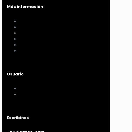
Más información
Cómo comprar
Términos y condiciones
Políticas de privacidad
Políticas de pagos y envíos
Cambios y devoluciones
Nuestra sucursal
Usuario
Mi cuenta
Mis compras
Escribinos