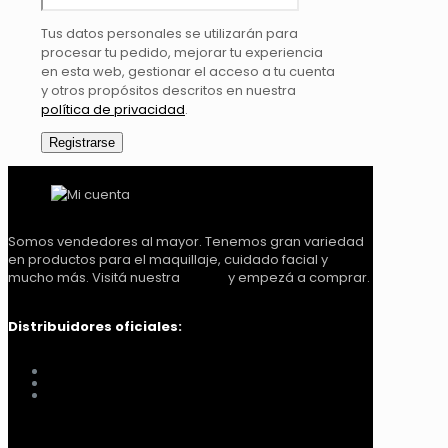
Tus datos personales se utilizarán para
procesar tu pedido, mejorar tu experiencia
en esta web, gestionar el acceso a tu cuenta
y otros propósitos descritos en nuestra
política de privacidad
.
Registrarse
Somos vendedores al mayor. Tenemos gran variedad
en productos para el maquillaje, cuidado facial y
mucho más. Visitá nuestra
tienda
y empezá a comprar.
Distribuidores oficiales:
Distribuidora Look Tucumán
You Glam
Me vino al pelo