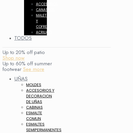
ACCESORIOS
CANASTOS
MALETIN
Y
COFRES
ACRILICO
TODOS
Up to 20% off patio
Shop now
Up to 60% off summer
footwear
See more
UÑAS
MOLDES
ACCESORIOS Y
DECORACION
DE UÑAS
CABINAS
ESMALTE
COMUN
ESMALTES
SEMIPERMANENTES