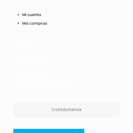
Mi cuenta
Mis compras
Escribinos
+54 9 112390-6017
+54 9 2364-2231
ventas@cityfashion.com.ar
Contáctanos