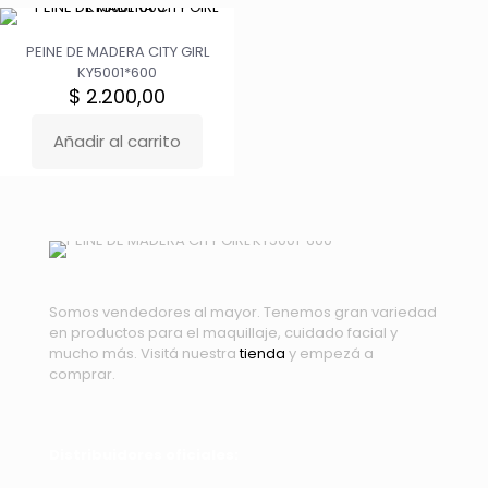
PEINE DE MADERA CITY GIRL
KY5001*600
$
2.200,00
Añadir al carrito
Somos vendedores al mayor. Tenemos gran variedad
en productos para el maquillaje, cuidado facial y
mucho más. Visitá nuestra
tienda
y empezá a
comprar.
Distribuidores oficiales: