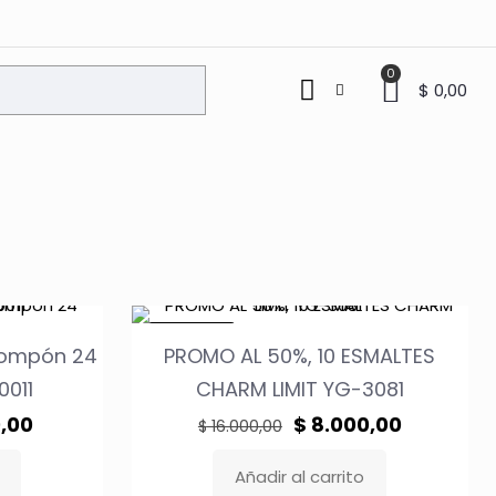
0
$ 0,00
EN OFERTA
Pompón 24
PROMO AL 50%, 10 ESMALTES
0011
CHARM LIMIT YG-3081
El
El
El
,00
$
8.000,00
$
16.000,00
precio
precio
precio
Añadir al carrito
actual
original
actual