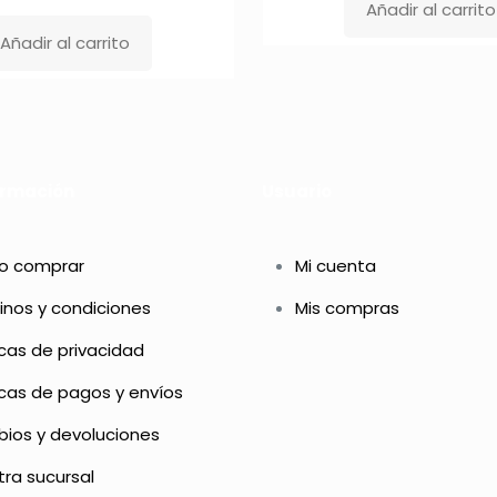
Añadir al carrito
original
precio
precio
Añadir al carrito
era:
original
actual
$ 2.300
era:
es:
$ 360.000,00.
$ 288.000,00.
ormación
Usuario
 comprar
Mi cuenta
inos y condiciones
Mis compras
icas de privacidad
icas de pagos y envíos
ios y devoluciones
ra sucursal