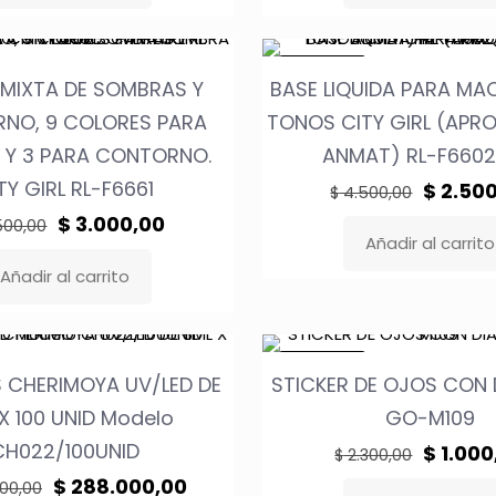
era:
es:
era:
$ 1.500,00.
$ 500,00.
$ 6.000,
EN OFERTA
 MIXTA DE SOMBRAS Y
BASE LIQUIDA PARA MAQ
NO, 9 COLORES PARA
TONOS CITY GIRL (APR
 Y 3 PARA CONTORNO.
ANMAT) RL-F6602
TY GIRL RL-F6661
El
$
2.500
$
4.500,00
precio
El
El
$
3.000,00
500,00
Añadir al carrito
original
precio
precio
Añadir al carrito
era:
original
actual
$ 4.500
era:
es:
$ 5.500,00.
$ 3.000,00.
EN OFERTA
 CHERIMOYA UV/LED DE
STICKER DE OJOS CON
X 100 UNID Modelo
GO-M109
CH022/100UNID
El
$
1.000
$
2.300,00
precio
El
El
$
288.000,00
00,00