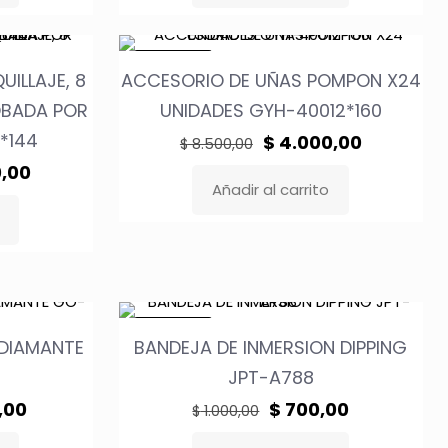
es:
era:
es:
00.
$ 3.000,00.
$ 16.000,00.
$ 8.000,00
EN OFERTA
UILLAJE, 8
ACCESORIO DE UÑAS POMPON X24
OBADA POR
UNIDADES GYH-40012*160
*144
El
El
$
4.000,00
$
8.500,00
precio
precio
El
,00
Añadir al carrito
original
actual
precio
era:
es:
actual
$ 8.500,00.
$ 4.000,00
es:
,00.
$ 2.500,00.
EN OFERTA
 DIAMANTE
BANDEJA DE INMERSION DIPPING
JPT-A788
El
El
El
,00
$
700,00
$
1.000,00
precio
precio
precio