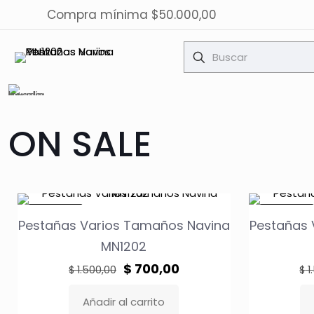
Compra mínima $50.000,00
ON SALE
EN OFERTA
EN OFERTA
Pestañas Varios Tamaños Navina
Pestañas 
MN1202
El
El
$
700,00
$
1.500,00
$
1
precio
precio
Añadir al carrito
original
actual