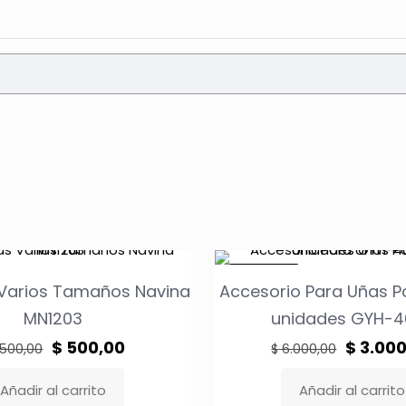
EN OFERTA
Varios Tamaños Navina
Accesorio Para Uñas 
MN1203
unidades GYH-4
El
El
El
$
500,00
$
3.000
.500,00
$
6.000,00
precio
precio
precio
Añadir al carrito
Añadir al carrito
original
actual
original