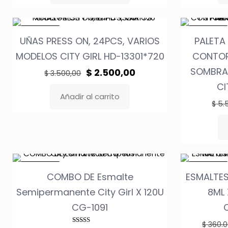
era:
es:
$ 1.500,00.
$ 700,00.
EN OFERTA
EN OFERTA
UÑAS PRESS ON, 24PCS, VARIOS
PALETA
MODELOS CITY GIRL HD-13301*720
CONTOR
SOMBRA
El
El
$
2.500,00
$
3.500,00
precio
precio
CI
Añadir al carrito
original
actual
$
5.
era:
es:
$ 3.500,00.
$ 2.500,00.
EN OFERTA
EN OFERTA
COMBO DE Esmalte
ESMALTES
Semipermanente City Girl X 120U
8ML 
CG-1091
$
360.0