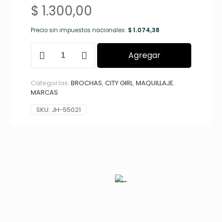
$
1.300,00
Precio sin impuestos nacionales:
$
1.074,38
BROCHA
Agregar
PARA
CONTORNO
CITY
Categorías:
BROCHAS
,
CITY GIRL
,
MAQUILLAJE
,
GIRL
MARCAS
JH-
55021*600
SKU:
JH-55021
cantidad