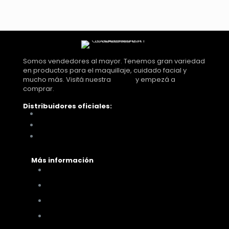
Somos vendedores al mayor. Tenemos gran variedad
en productos para el maquillaje, cuidado facial y
mucho más. Visitá nuestra
tienda
y empezá a
comprar.
Distribuidores oficiales:
Distribuidora Look Tucumán
You Glam
Me vino al pelo
Más información
Cómo comprar
Términos y condiciones
Políticas de privacidad
Políticas de pagos y envíos