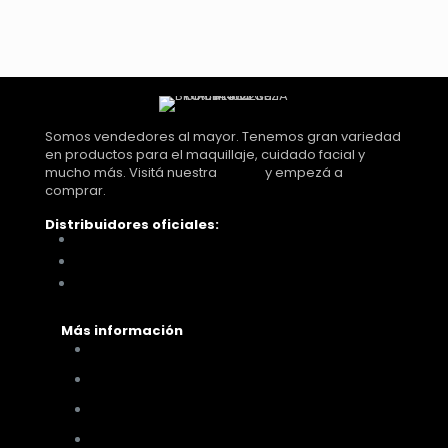
Somos vendedores al mayor. Tenemos gran variedad
en productos para el maquillaje, cuidado facial y
mucho más. Visitá nuestra
tienda
y empezá a
comprar.
Distribuidores oficiales:
Distribuidora Look Tucumán
You Glam
Me vino al pelo
Más información
Cómo comprar
Términos y condiciones
Políticas de privacidad
Políticas de pagos y envíos