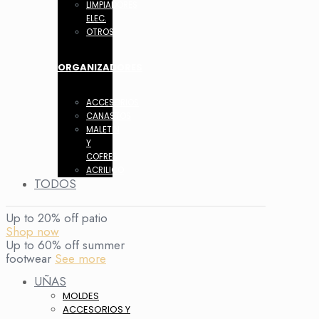
LIMPIADORES
ELEC.
OTROS
ORGANIZADORES
ACCESORIOS
CANASTOS
MALETIN
Y
COFRES
ACRILICO
TODOS
Up to 20% off patio
Shop now
Up to 60% off summer
footwear
See more
UÑAS
MOLDES
ACCESORIOS Y