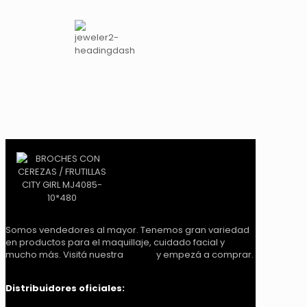
10*480
cantidad
Somos vendedores al mayor. Tenemos gran variedad
en productos para el maquillaje, cuidado facial y
mucho más. Visitá nuestra
tienda
y empezá a comprar.
Distribuidores oficiales: