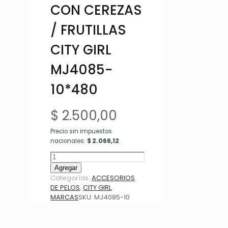
CON CEREZAS
/ FRUTILLAS
CITY GIRL
MJ4085-
10*480
$
2.500,00
Precio sin impuestos
nacionales:
$
2.066,12
BROCHES
CON
Agregar
CEREZAS
Categorías:
ACCESORIOS
/
DE PELOS
,
CITY GIRL
,
FRUTILLAS
MARCAS
SKU:
MJ4085-10
CITY
GIRL
MJ4085-