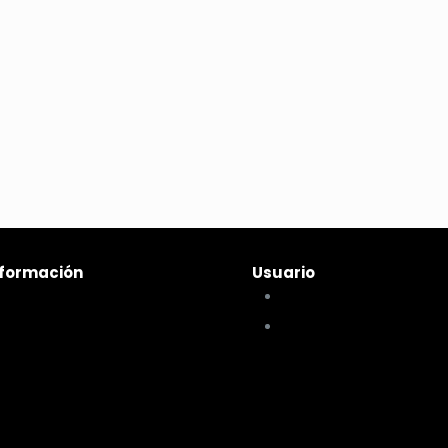
nformación
Usuario
mo comprar
Mi cuenta
rminos y condiciones
Mis compras
íticas de privacidad
íticas de pagos y envíos
mbios y devoluciones
estra sucursal