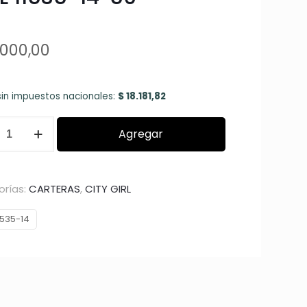
000,00
sin impuestos nacionales:
$
18.181,82
RA
Agregar
rías:
CARTERAS
,
CITY GIRL
1535-14
dad