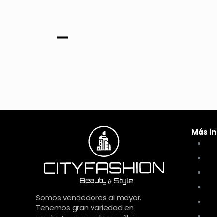
Más i
Có
Té
Pol
Pol
Somos vendedores al mayor.
Ca
Tenemos gran variedad en
Nu