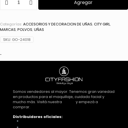
Agregar
PARA
ENCAPSULAR
X4
PCS
Categorías:
ACCESORIOS Y DECORACION DE UÑAS
,
CITY GIRL
,
CITY
MARCAS
,
POLVOS
,
UÑAS
GIRL
GO-
SKU:
GO-24018
24018*576
cantidad
Somos vendedores al mayor. Tenemos gran variedad
en productos para el maquillaje, cuidado facial y
mucho más. Visitá nuestra
tienda
y empezá a
comprar.
Distribuidores oficiales:
Distribuidora Look Tucumán
You Glam