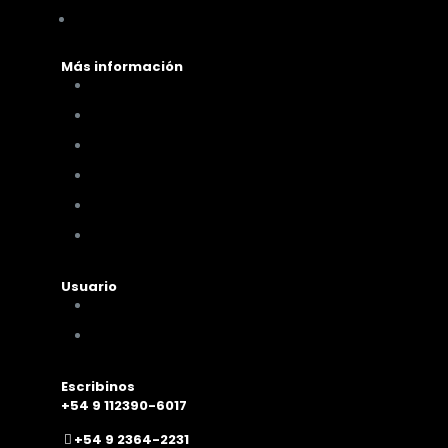
Me vino al pelo
Más información
Cómo comprar
Términos y condiciones
Políticas de privacidad
Políticas de pagos y envíos
Cambios y devoluciones
Nuestra sucursal
Usuario
Mi cuenta
Mis compras
Escribinos
+54 9 112390-6017
+54 9 2364-2231