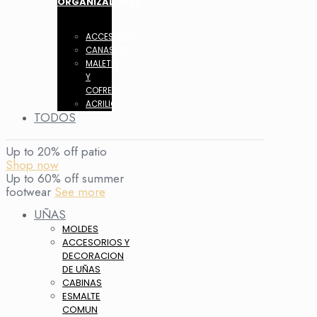
ORGANIZADORES
ACCESORIOS
CANASTOS
MALETIN
Y
COFRES
ACRILICO
TODOS
Up to 20% off patio
Shop now
Up to 60% off summer
footwear
See more
UÑAS
MOLDES
ACCESORIOS Y
DECORACION
DE UÑAS
CABINAS
ESMALTE
COMUN