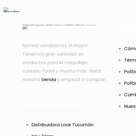
Más inf
Somos vendedores al mayor.
Cómo
Tenemos gran variedad en
Térm
productos para el maquillaje,
cuidado facial y mucho más. Visitá
Polít
nuestra
tienda
y empezá a comprar.
Polít
Camb
Distribuidores oficiales:
Nuest
Distribuidora Look Tucumán