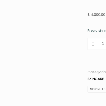
$
4.000,00
Precio sin 
ESPUMA
LIMPIADO
PARA
MAQUILLA
CITY
Categoría
GIRL
SKINCARE
RL-
F6660
SKU:
RL-F
cantidad