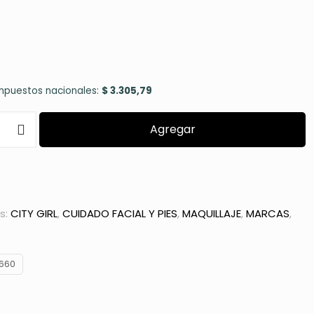
impuestos nacionales:
$
3.305,79
Agregar
RA
JE
s:
CITY GIRL
,
CUIDADO FACIAL Y PIES
,
MAQUILLAJE
,
MARCAS
,
6660