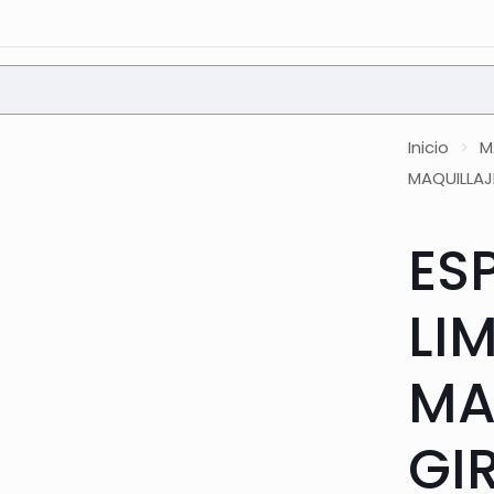
Inicio
>
M
MAQUILLAJE
ES
LI
MA
GI