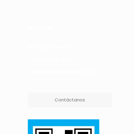
Escribinos
+54 9 112390-6017
+54 9 2364-2231
ventas@cityfashion.com.ar
Contáctanos