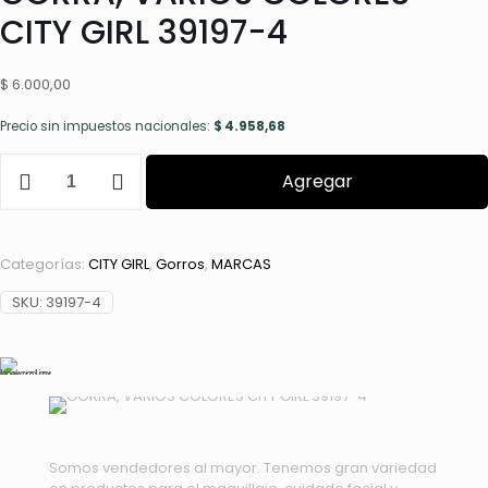
CITY GIRL 39197-4
$
6.000,00
Precio sin impuestos nacionales:
$
4.958,68
GORRA,
Agregar
VARIOS
COLORES
CITY
GIRL
Categorías:
CITY GIRL
,
Gorros
,
MARCAS
39197-
4
SKU:
39197-4
cantidad
Somos vendedores al mayor. Tenemos gran variedad