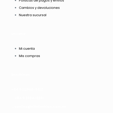
Políticas de pagos y envíos
Cambios y devoluciones
Nuestra sucursal
Usuario
Mi cuenta
Mis compras
Escribinos
+54 9 112390-6017
+54 9 2364-2231
ventas@cityfashion.com.ar