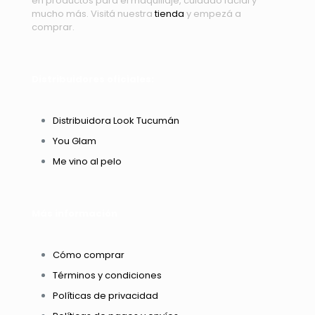
en productos para el maquillaje, cuidado facial y
mucho más. Visitá nuestra
tienda
y empezá a
comprar.
Distribuidores oficiales:
Distribuidora Look Tucumán
You Glam
Me vino al pelo
Más información
Cómo comprar
Términos y condiciones
Políticas de privacidad