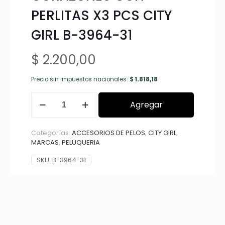
PERLITAS X3 PCS CITY
GIRL B-3964-31
$
2.200,00
Precio sin impuestos nacionales:
$
1.818,18
HEBILLAS
Agregar
PARA
EL
PELO,
Categorías:
ACCESORIOS DE PELOS
,
CITY GIRL
,
CORAZONES
MARCAS
,
PELUQUERIA
CON
PERLITAS
SKU:
B-3964-31
X3
PCS
CITY
GIRL
B-
3964-
31