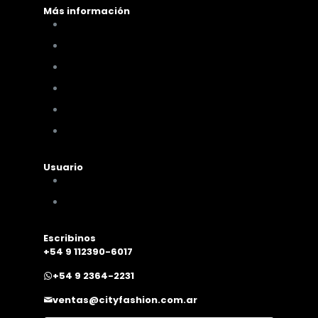
Más información
Cómo comprar
Términos y condiciones
Políticas de privacidad
Políticas de pagos y envíos
Cambios y devoluciones
Nuestra sucursal
Usuario
Mi cuenta
Mis compras
Escribinos
+54 9 112390-6017
+54 9 2364-2231
ventas@cityfashion.com.ar