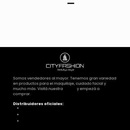
cantidad
Somos vendedores al mayor. Tenemos gran variedad
en productos para el maquillaje, cuidado facial y
mucho más. Visitá nuestra
tienda
y empezá a
comprar.
Distribuidores oficiales:
Distribuidora Look Tucumán
You Glam
Me vino al pelo