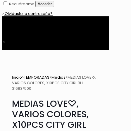
Recuérdame
Acceder
¿Olvidaste la contraseña?
0
$ 0,00
✕
Inicio
>
TEMPORADAS
>
Medias
>
MEDIAS LOVE♡,
VARIOS COLORES, X10PCS CITY GIRL BH-
31683*500
MEDIAS LOVE♡,
VARIOS COLORES,
X10PCS CITY GIRL