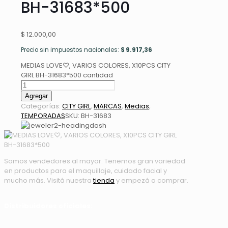
BH-31683*500
$
12.000,00
Precio sin impuestos nacionales:
$
9.917,36
MEDIAS LOVE♡, VARIOS COLORES, X10PCS CITY
GIRL BH-31683*500 cantidad
Agregar
Categorías:
CITY GIRL
,
MARCAS
,
Medias
,
TEMPORADAS
SKU:
BH-31683
Somos vendedores al mayor. Tenemos gran variedad
en productos para el maquillaje, cuidado facial y
mucho más. Visitá nuestra
tienda
y empezá a comprar.
Distribuidores oficiales: