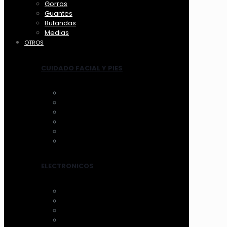
Gorros
Guantes
Bufandas
Medias
OTROS
CUIDADO FACIAL Y PIES
ANTIFAZ
MASCARILLAS
LIMPIADORES MANUAL
LIMPIADORES ELECTRICOS
HERRAMIENTAS
TRATAMIENTOS
ELECTRONICOS
AROS DE LUZ
ESPEJOS CON LUZ
VENTILADOR
LIMPIADORES ELEC.