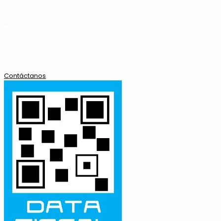
+54 9 112390-6017
+54 9 2364-2231
ventas@cityfashion.com.ar
Contáctanos