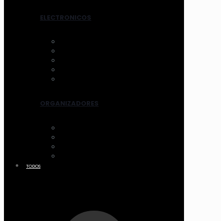
ELECTRONICOS
AROS DE LUZ
ESPEJOS CON LUZ
VENTILADOR
LIMPIADORES ELEC.
OTROS
ORGANIZADORES
ACCESORIOS
CANASTOS
MALETIN Y COFRES
ACRILICO
TODOS