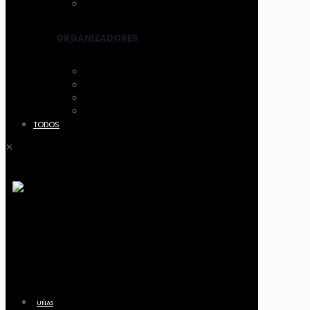
OTROS
ORGANIZADORES
ACCESORIOS
CANASTOS
MALETIN Y COFRES
ACRILICO
TODOS
✕
UÑAS