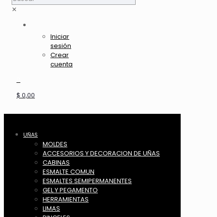
✕
Iniciar
sesión
Crear
cuenta
0
$ 0,00
UÑAS
MOLDES
ACCESORIOS Y DECORACION DE UÑAS
CABINAS
ESMALTE COMUN
ESMALTES SEMIPERMANENTES
GEL Y PEGAMENTO
HERRAMIENTAS
LIMAS