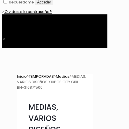
Recuérdame
Acceder
¿Olvidaste la contraseña?
0
$ 0,00
✕
Inicio
>
TEMPORADAS
>
Medias
>
MEDIAS,
VARIOS DISEÑOS X10PCS CITY GIRL
BH-31687*500
MEDIAS,
VARIOS