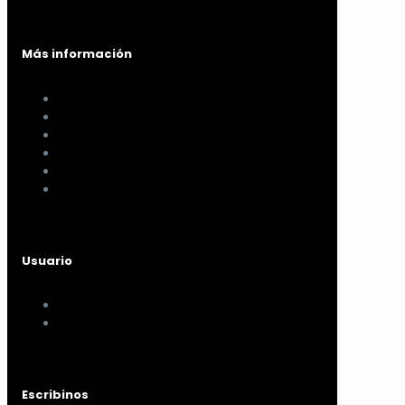
Más información
Cómo comprar
Términos y condiciones
Políticas de privacidad
Políticas de pagos y envíos
Cambios y devoluciones
Nuestra sucursal
Usuario
Mi cuenta
Mis compras
Escribinos