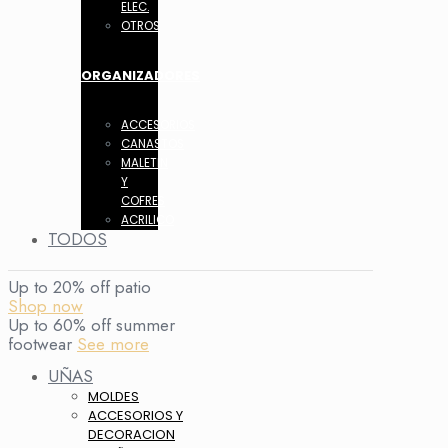
ELEC.
OTROS
ORGANIZADORES
ACCESORIOS
CANASTOS
MALETIN
Y
COFRES
ACRILICO
TODOS
Up to 20% off patio
Shop now
Up to 60% off summer
footwear
See more
UÑAS
MOLDES
ACCESORIOS Y
DECORACION