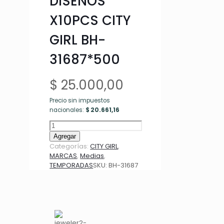
DISEÑOS
X10PCS CITY
GIRL BH-
31687*500
$
25.000,00
Precio sin impuestos
nacionales:
$
20.661,16
MEDIAS,
VARIOS
Agregar
DISEÑOS
Categorías:
CITY GIRL
,
X10PCS
MARCAS
,
Medias
,
CITY
TEMPORADAS
SKU:
BH-31687
GIRL
BH-
31687*500
cantidad