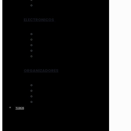
TRATAMIENTOS
ELECTRONICOS
AROS DE LUZ
ESPEJOS CON LUZ
VENTILADOR
LIMPIADORES ELEC.
OTROS
ORGANIZADORES
ACCESORIOS
CANASTOS
MALETIN Y COFRES
ACRILICO
TODOS