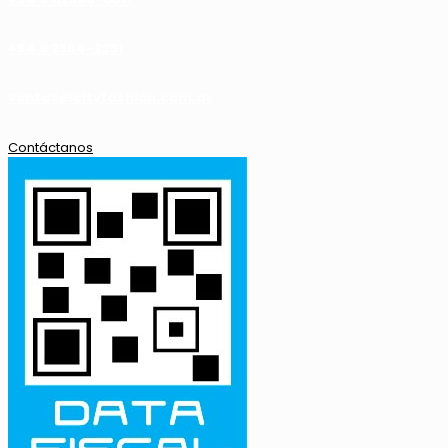
+54 9 2364-2231
ventas@cityfashion.com.ar
Contáctanos