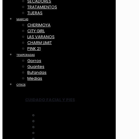
SECADORES
TRATAMIENTOS
TIJERAS
MARCAS
CHERIMOYA
CITY GIRL
LAS VARANOS
CHARM LIMIT
PINK 21
TEMPORADAS
Gorros
Guantes
Bufandas
Medias
OTROS
CUIDADO FACIAL Y PIES
ANTIFAZ
MASCARILLAS
LIMPIADORES MANUAL
LIMPIADORES ELECTRICOS
HERRAMIENTAS