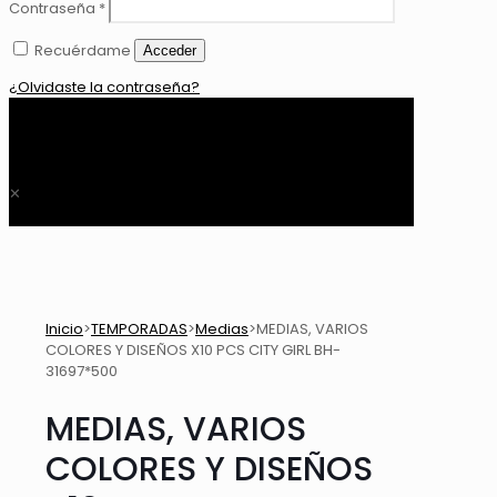
Contraseña
*
Recuérdame
Acceder
¿Olvidaste la contraseña?
0
$ 0,00
✕
Inicio
>
TEMPORADAS
>
Medias
>
MEDIAS, VARIOS
COLORES Y DISEÑOS X10 PCS CITY GIRL BH-
31697*500
MEDIAS, VARIOS
COLORES Y DISEÑOS