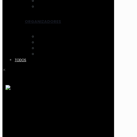
LIMPIADORES ELEC.
OTROS
ORGANIZADORES
ACCESORIOS
CANASTOS
MALETIN Y COFRES
ACRILICO
TODOS
✕