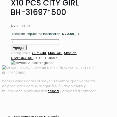
X10 PCS CITY GIRL
BH-31697*500
$
25.000,00
Precio sin impuestos nacionales:
$
20.661,16
MEDIAS,
VARIOS
Agregar
COLORES
Categorías:
CITY GIRL
,
MARCAS
,
Medias
,
Y
TEMPORADAS
SKU:
BH-31697
DISEÑOS
X10
PCS
CITY
Somos vendedores al mayor. Tenemos gran variedad
GIRL
en productos para el maquillaje, cuidado facial y
BH-
mucho más. Visitá nuestra
tienda
y empezá a comprar.
31697*500
cantidad
Distribuidores oficiales:
Distribuidora Look Tucumán