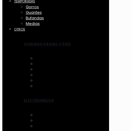
TEMPORADAS
Gorros
Guantes
Bufandas
Medias
OTROS
CUIDADO FACIAL Y PIES
ANTIFAZ
MASCARILLAS
LIMPIADORES MANUAL
LIMPIADORES ELECTRICOS
HERRAMIENTAS
TRATAMIENTOS
ELECTRONICOS
AROS DE LUZ
ESPEJOS CON LUZ
VENTILADOR