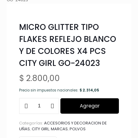
MICRO GLITTER TIPO
FLAKES REFLEJO BLANCO
Y DE COLORES X4 PCS
CITY GIRL GO-24023
$
2.800,00
Precio sin impuestos nacionales:
$
2.314,05
MICRO
Agregar
GLITTER
TIPO
FLAKES
Categorías:
ACCESORIOS Y DECORACION DE
REFLEJO
UÑAS
,
CITY GIRL
,
MARCAS
,
POLVOS
BLANCO
Y