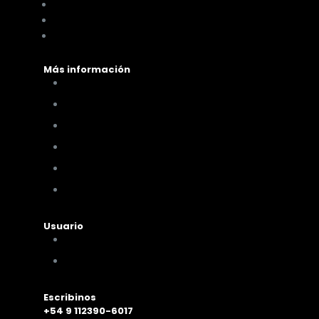
Distribuidora Look Tucumán
You Glam
Me vino al pelo
Más información
Cómo comprar
Términos y condiciones
Políticas de privacidad
Políticas de pagos y envíos
Cambios y devoluciones
Nuestra sucursal
Usuario
Mi cuenta
Mis compras
Escribinos
+54 9 112390-6017