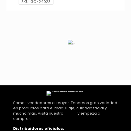
SKU:
GO-24023
DE
COLORES
X4
PCS
CITY
GIRL
GO-
24023
cantidad
Somos vendedores al mayor. Tenemos gran variedad
en productos para el maquillaje, cuidado facial y
mucho más. Visitá nuestra
tienda
y empezá a
comprar.
Distribuidores oficiales: