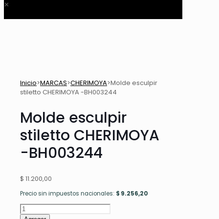
✕
Inicio
>
MARCAS
>
CHERIMOYA
>
Molde esculpir
stiletto CHERIMOYA -BH003244
Molde esculpir
stiletto CHERIMOYA
-BH003244
$
11.200,00
Precio sin impuestos nacionales:
$
9.256,20
Molde
esculpir