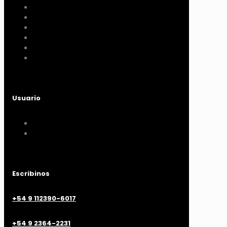
Cómo comprar
Términos y condiciones
Políticas de privacidad
Políticas de pagos y envíos
Cambios y devoluciones
Nuestra sucursal
Usuario
Mi cuenta
Mis compras
Escribinos
+54 9 112390-6017
+54 9 2364-2231