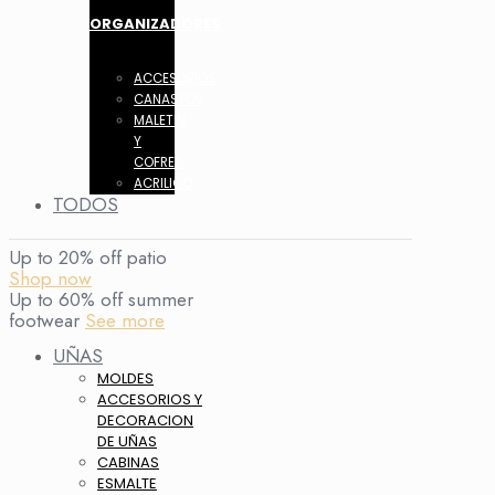
ORGANIZADORES
ACCESORIOS
CANASTOS
MALETIN
Y
COFRES
ACRILICO
TODOS
Up to 20% off patio
Shop now
Up to 60% off summer
footwear
See more
UÑAS
MOLDES
ACCESORIOS Y
DECORACION
DE UÑAS
CABINAS
ESMALTE