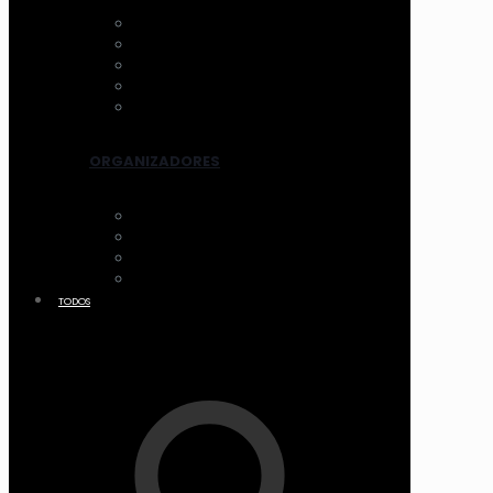
AROS DE LUZ
ESPEJOS CON LUZ
VENTILADOR
LIMPIADORES ELEC.
OTROS
ORGANIZADORES
ACCESORIOS
CANASTOS
MALETIN Y COFRES
ACRILICO
TODOS