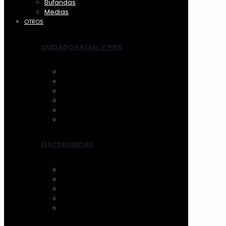
Bufandas
Medias
OTROS
CUIDADO FACIAL Y PIES
ANTIFAZ
MASCARILLAS
LIMPIADORES MANUAL
LIMPIADORES ELECTRICOS
HERRAMIENTAS
TRATAMIENTOS
ELECTRONICOS
AROS DE LUZ
ESPEJOS CON LUZ
VENTILADOR
LIMPIADORES ELEC.
OTROS