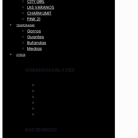
CITY GIRL
LAS VARANOS
CHARM LIMIT
PINK 21
TEMPORADAS
Gorros
Guantes
Bufandas
Medias
OTROS
CUIDADO FACIAL Y PIES
ANTIFAZ
MASCARILLAS
LIMPIADORES MANUAL
LIMPIADORES ELECTRICOS
HERRAMIENTAS
TRATAMIENTOS
ELECTRONICOS