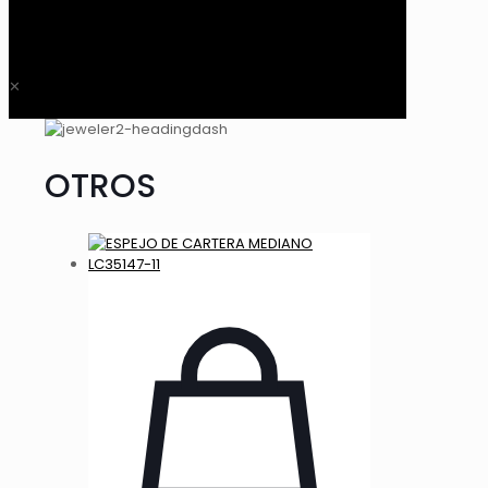
0
$ 0,00
✕
OTROS