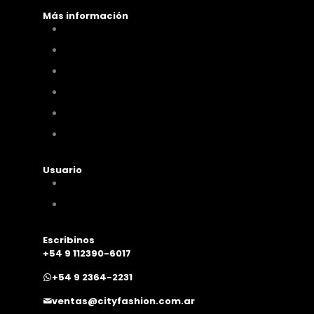
Más información
Cómo comprar
Términos y condiciones
Políticas de privacidad
Políticas de pagos y envíos
Cambios y devoluciones
Nuestra sucursal
Usuario
Mi cuenta
Mis compras
Escribinos
+54 9 112390-6017
+54 9 2364-2231
ventas@cityfashion.com.ar