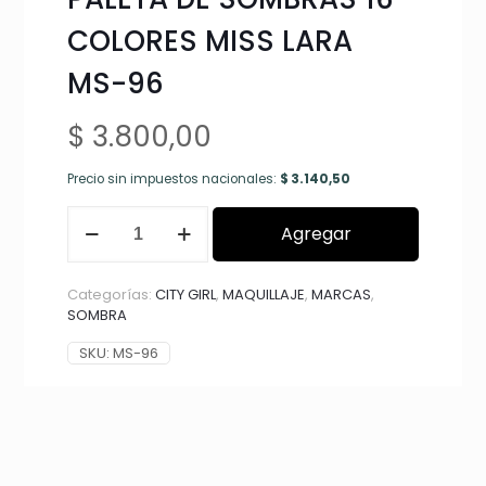
COLORES MISS LARA
MS-96
$
3.800,00
Precio sin impuestos nacionales:
$
3.140,50
PALETA
Agregar
DE
SOMBRAS
16
Categorías:
CITY GIRL
,
MAQUILLAJE
,
MARCAS
,
COLORES
SOMBRA
MISS
LARA
SKU:
MS-96
MS-
96
cantidad