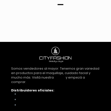
Somos vendedores al mayor. Tenemos gran variedad
en productos para el maquillaje, cuidado facial y
mucho más. Visitá nuestra
tienda
y empezá a
comprar.
Distribuidores oficiales:
Distribuidora Look Tucumán
You Glam
Me vino al pelo