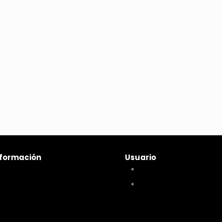
nformación
Usuario
mo comprar
Mi cuenta
rminos y condiciones
Mis compras
íticas de privacidad
íticas de pagos y envíos