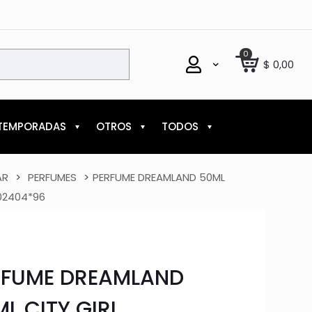
0
$
0,00
TEMPORADAS
OTROS
TODOS
AR
>
PERFUMES
>
PERFUME DREAMLAND 50ML
202404*96
RFUME DREAMLAND
L CITY GIRL