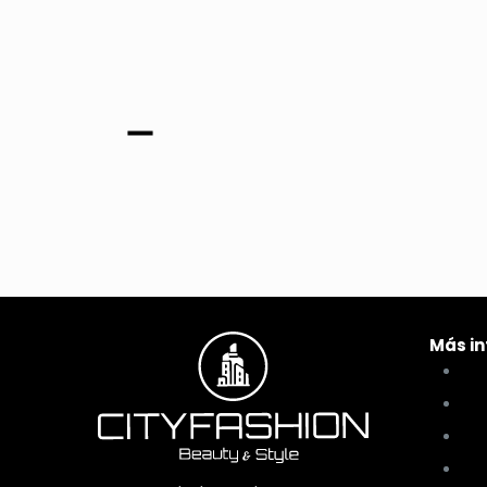
Más i
Có
Té
Pol
Pol