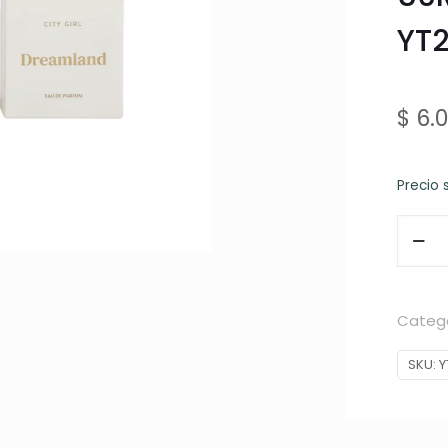
YT
$
6.0
Precio 
PERFU
DREAM
50ML
CITY
Catego
GIRL
SKU:
Y
YT202
canti