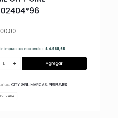
202404*96
00,00
sin impuestos nacionales:
$
4.958,68
ME
Agregar
LAND
rías:
CITY GIRL
,
MARCAS
,
PERFUMES
T202404
404*96
dad