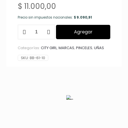
$
11.000,00
Precio sin impuestos nacionales:
$
9.090,91
PINCEL
Agregar
KOLINSKY
#10
PARA
Categorías:
CITY GIRL
,
MARCAS
,
PINCELES
,
UÑAS
ACRILICO
CITY
SKU:
BB-61-10
GIRL
BB-
61-
10*600
cantidad