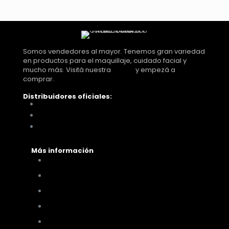
Somos vendedores al mayor. Tenemos gran variedad
en productos para el maquillaje, cuidado facial y
mucho más. Visitá nuestra
tienda
y empezá a
comprar.
Distribuidores oficiales:
Distribuidora Look Tucumán
You Glam
Me vino al pelo
Más información
Cómo comprar
Términos y condiciones
Políticas de privacidad
Políticas de pagos y envíos
Cambios y devoluciones