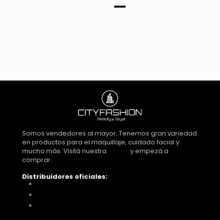
GO-
25029*720
cantidad
Somos vendedores al mayor. Tenemos gran variedad
en productos para el maquillaje, cuidado facial y
mucho más. Visitá nuestra
tienda
y empezá a
comprar.
Distribuidores oficiales:
Distribuidora Look Tucumán
You Glam
Me vino al pelo