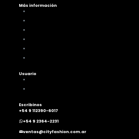
Más información
Cómo comprar
Términos y condiciones
Políticas de privacidad
Políticas de pagos y envíos
Cambios y devoluciones
Nuestra sucursal
Usuario
Mi cuenta
Mis compras
Escribinos
+54 9 112390-6017
+54 9 2364-2231
ventas@cityfashion.com.ar