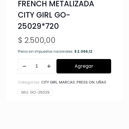
FRENCH METALIZADA
CITY GIRL GO-
25029*720
$
2.500,00
Precio sin impuestos nacionales:
$
2.066,12
PRESS
Agregar
ON
COFFIN
LARGO
Categorías:
CITY GIRL
,
MARCAS
,
PRESS ON
,
UÑAS
+
OJO
SKU:
GO-25029
DE
GATO
+
FRENCH
METALIZADA
CITY
GIRL