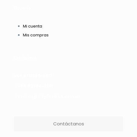
Usuario
Mi cuenta
Mis compras
Escribinos
+54 9 112390-6017
+54 9 2364-2231
ventas@cityfashion.com.ar
Contáctanos