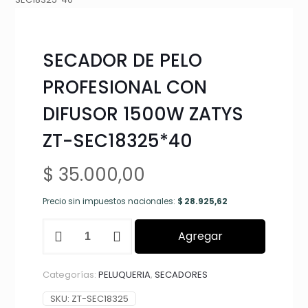
SECADOR DE PELO
PROFESIONAL CON
DIFUSOR 1500W ZATYS
ZT-SEC18325*40
$
35.000,00
Precio sin impuestos nacionales:
$
28.925,62
SECADOR
Agregar
DE
PELO
PROFESIONAL
Categorías:
PELUQUERIA
,
SECADORES
CON
DIFUSOR
SKU:
ZT-SEC18325
1500W