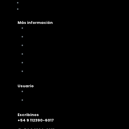
You Glam
Me vino al pelo
Más información
Cómo comprar
Términos y condiciones
Políticas de privacidad
Políticas de pagos y envíos
Cambios y devoluciones
Nuestra sucursal
Usuario
Mi cuenta
Mis compras
Escribinos
+54 9 112390-6017