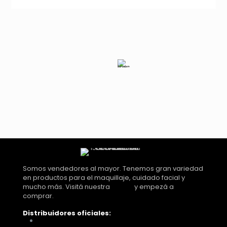
ZATYS
ZT-
SEC18325*40
cantidad
Somos vendedores al mayor. Tenemos gran variedad
en productos para el maquillaje, cuidado facial y
mucho más. Visitá nuestra
tienda
y empezá a
comprar.
Distribuidores oficiales:
Distribuidora Look Tucumán