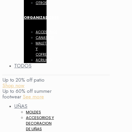
OTROS
ORGANIZADORES
ACCESORIOS
CANASTOS
MALETIN
Y
COFRES
ACRILICO
TODOS
Up to 20% off patio
Shop now
Up to 60% off summer
footwear
See more
UÑAS
MOLDES
ACCESORIOS Y
DECORACION
DE UÑAS