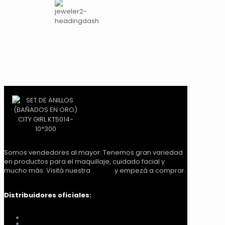
Somos vendedores al mayor. Tenemos gran variedad
en productos para el maquillaje, cuidado facial y
mucho más. Visitá nuestra
tienda
y empezá a comprar.
Distribuidores oficiales:
Distribuidora Look Tucumán
You Glam