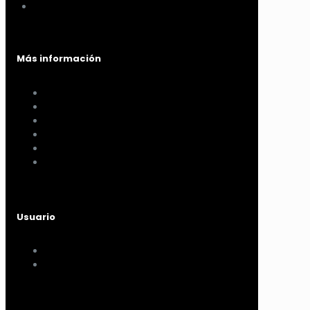
Me vino al pelo
Más información
Cómo comprar
Términos y condiciones
Políticas de privacidad
Políticas de pagos y envíos
Cambios y devoluciones
Nuestra sucursal
Usuario
Mi cuenta
Mis compras