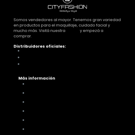
Somos vendedores al mayor. Tenemos gran variedad
en productos para el maquillaje, cuidado facial y
mucho más. Visitá nuestra
tienda
y empezá a
comprar.
Distribuidores oficiales:
Distribuidora Look Tucumán
You Glam
Me vino al pelo
Más información
Cómo comprar
Términos y condiciones
Políticas de privacidad
Políticas de pagos y envíos
Cambios y devoluciones
Nuestra sucursal