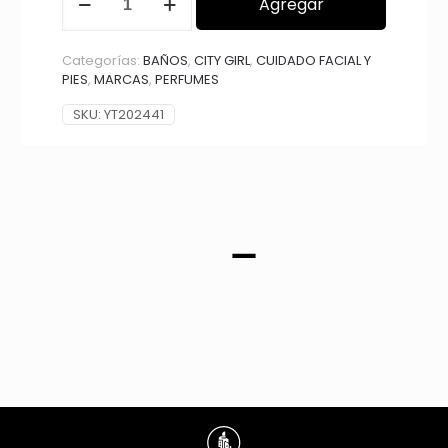
Agregar
DE
JABÓN
CORPORAL,
Categorías:
BAÑOS
,
CITY GIRL
,
CUIDADO FACIAL Y
CREMA
PIES
,
MARCAS
,
PERFUMES
CORPORAL
Y
SKU:
YT202441
PERFUME
CORPORAL
CITY
GIRL
YT202441*48
cantidad