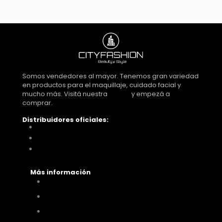
Somos vendedores al mayor. Tenemos gran variedad
en productos para el maquillaje, cuidado facial y
mucho más. Visitá nuestra
tienda
y empezá a
comprar.
Distribuidores oficiales:
Distribuidora Look Tucumán
You Glam
Me vino al pelo
Más información
Cómo comprar
Términos y condiciones
Políticas de privacidad