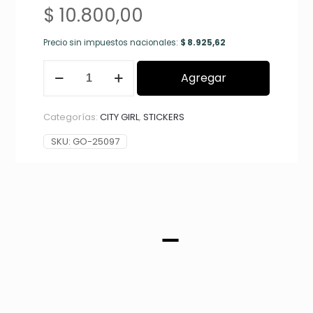
$
10.800,00
Precio sin impuestos nacionales:
$
8.925,62
STICKERS
Agregar
MOÑOS
X12
UNIDADES
Categorías:
CITY GIRL
,
STICKERS
CITY
GIRL
SKU:
GO-25097
GO-
25097*720
cantidad