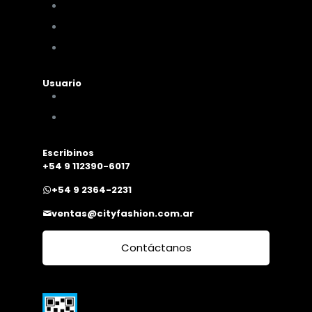
Políticas de pagos y envíos
Cambios y devoluciones
Nuestra sucursal
Usuario
Mi cuenta
Mis compras
Escribinos
+54 9 112390-6017
+54 9 2364-2231
ventas@cityfashion.com.ar
Contáctanos