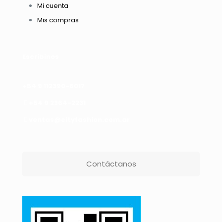
Mi cuenta
Mis compras
Escribinos
+54 9 112390-6017
+54 9 2364-2231
ventas@cityfashion.com.ar
Contáctanos