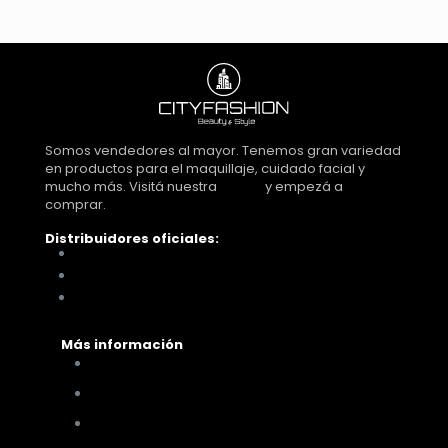
Somos vendedores al mayor. Tenemos gran variedad
en productos para el maquillaje, cuidado facial y
mucho más. Visitá nuestra
tienda
y empezá a
comprar.
Distribuidores oficiales:
Distribuidora Look Tucumán
You Glam
Me vino al pelo
Más información
Cómo comprar
Términos y condiciones
Políticas de privacidad