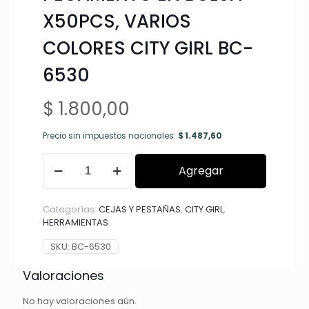
X50PCS, VARIOS
COLORES CITY GIRL BC-
6530
$
1.800,00
Precio sin impuestos nacionales:
$
1.487,60
ANILLOS
Agregar
PORTA
PEGAMENTO
EN
Categorías:
CEJAS Y PESTAÑAS
,
CITY GIRL
,
BOLSA
HERRAMIENTAS
X50PCS,
VARIOS
SKU:
BC-6530
COLORES
CITY
Valoraciones
GIRL
BC-
No hay valoraciones aún.
6530