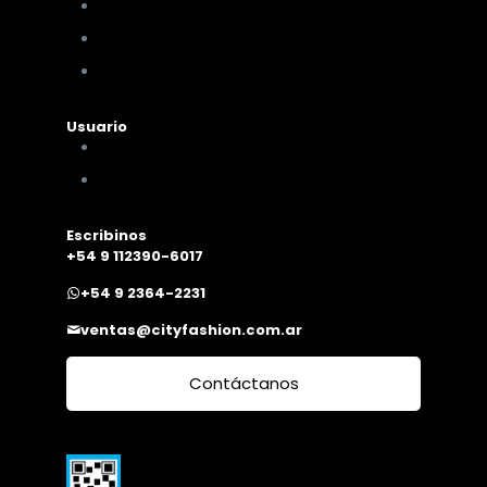
Políticas de pagos y envíos
Cambios y devoluciones
Nuestra sucursal
Usuario
Mi cuenta
Mis compras
Escribinos
+54 9 112390-6017
+54 9 2364-2231
ventas@cityfashion.com.ar
Contáctanos