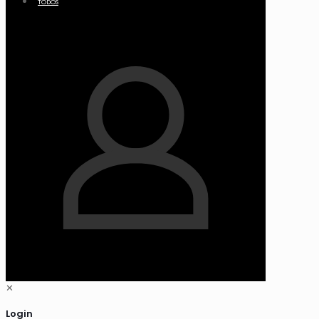
TODOS
✕
Login