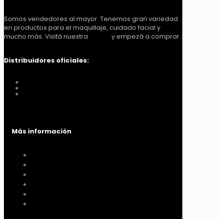
Somos vendedores al mayor. Tenemos gran variedad
en productos para el maquillaje, cuidado facial y
mucho más. Visitá nuestra
tienda
y empezá a comprar.
Distribuidores oficiales:
Distribuidora Look Tucumán
You Glam
Me vino al pelo
Más información
Cómo comprar
Términos y condiciones
Políticas de privacidad
Políticas de pagos y envíos
Cambios y devoluciones
Nuestra sucursal