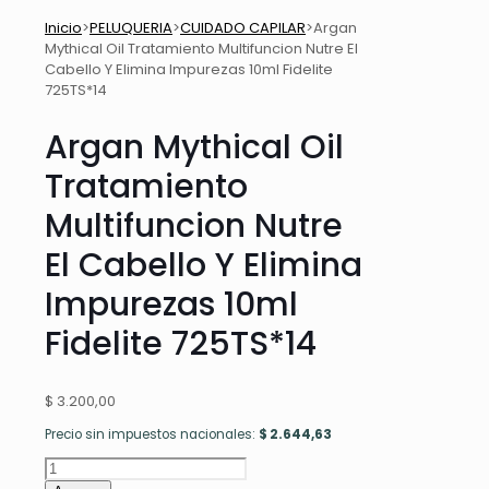
Inicio
>
PELUQUERIA
>
CUIDADO CAPILAR
>
Argan
Mythical Oil Tratamiento Multifuncion Nutre El
Cabello Y Elimina Impurezas 10ml Fidelite
725TS*14
Argan Mythical Oil
Tratamiento
Multifuncion Nutre
El Cabello Y Elimina
Impurezas 10ml
Fidelite 725TS*14
$
3.200,00
Precio sin impuestos nacionales:
$
2.644,63
Argan
Mythical