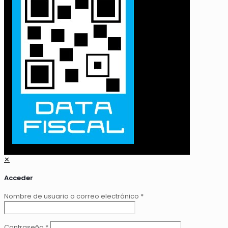
✕
Acceder
Nombre de usuario o correo electrónico
*
Contraseña
*