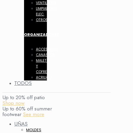
VENTILADOR
LIMPIADORES
ELEC.
OTROS
ORGANIZADORES
ACCESORIOS
CANASTOS
MALETIN
Y
COFRES
ACRILICO
TODOS
Up to 20% off patio
Shop now
Up to 60% off summer
footwear
See more
UÑAS
MOLDES