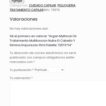
Agregar
Oil
Categorías:
CUIDADO CAPILAR
,
PELUQUERIA
,
Tratamiento
TRATAMIENTO CAPILAR
SKU:
725TS
Multifuncion
Nutre
Valoraciones
El
Cabello
No hay valoraciones aún.
Y
Elimina
Sé el primero en valorar “Argan Mythical Oil
Impurezas
Tratamiento Multifuncion Nutre El Cabello Y
10ml
Elimina Impurezas 10ml Fidelite 725TS*14”
Fidelite
Tu dirección de correo electrónico no será
725TS*14
publicada.
Los campos obligatorios están
cantidad
marcados con
*
Tu puntuación
*
Tu valoración
*