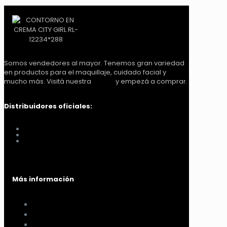
Somos vendedores al mayor. Tenemos gran variedad
en productos para el maquillaje, cuidado facial y
mucho más. Visitá nuestra
tienda
y empezá a comprar.
Distribuidores oficiales:
Distribuidora Look Tucumán
You Glam
Me vino al pelo
Más información
Cómo comprar
Términos y condiciones
Políticas de privacidad