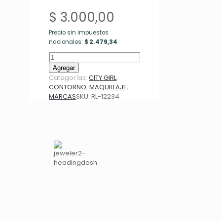
$
3.000,00
Precio sin impuestos
nacionales:
$
2.479,34
CONTORNO
EN
Agregar
CREMA
Categorías:
CITY GIRL
,
CITY
CONTORNO
,
MAQUILLAJE
,
GIRL
MARCAS
SKU:
RL-12234
RL-
12234*288
cantidad