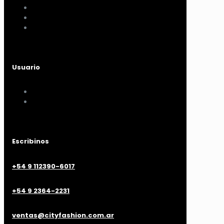
Políticas de pagos y envíos
Cambios y devoluciones
Nuestra sucursal
Usuario
Mi cuenta
Mis compras
Escribinos
+54 9 112390-6017
+54 9 2364-2231
ventas@cityfashion.com.ar