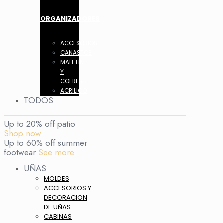
ORGANIZADORES
ACCESORIOS
CANASTOS
MALETIN
Y
COFRES
ACRILICO
TODOS
Up to 20% off patio
Shop now
Up to 60% off summer
footwear
See more
UÑAS
MOLDES
ACCESORIOS Y
DECORACION
DE UÑAS
CABINAS