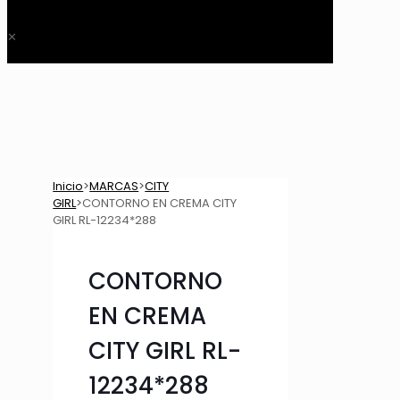
$ 0,00
✕
Inicio
>
MARCAS
>
CITY
GIRL
>
CONTORNO EN CREMA CITY
GIRL RL-12234*288
CONTORNO
EN CREMA
CITY GIRL RL-
12234*288