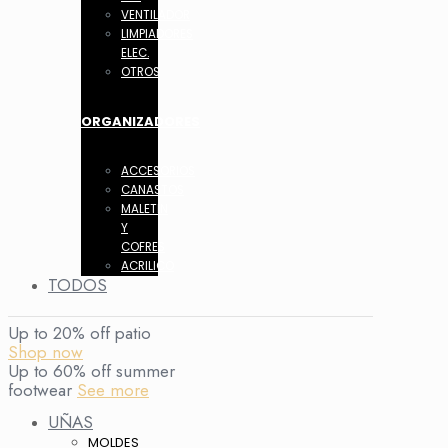
VENTILADOR
LIMPIADORES
ELEC.
OTROS
ORGANIZADORES
ACCESORIOS
CANASTOS
MALETIN
Y
COFRES
ACRILICO
TODOS
Up to 20% off patio
Shop now
Up to 60% off summer
footwear
See more
UÑAS
MOLDES