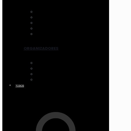
AROS DE LUZ
ESPEJOS CON LUZ
VENTILADOR
LIMPIADORES ELEC.
OTROS
ORGANIZADORES
ACCESORIOS
CANASTOS
MALETIN Y COFRES
ACRILICO
TODOS