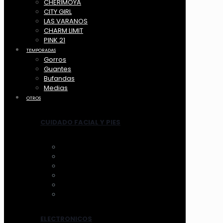
CHERIMOYA
CITY GIRL
LAS VARANOS
CHARM LIMIT
PINK 21
TEMPORADAS
Gorros
Guantes
Bufandas
Medias
OTROS
CUIDADO FACIAL Y PIES
ANTIFAZ
MASCARILLAS
LIMPIADORES MANUAL
LIMPIADORES ELECTRICOS
HERRAMIENTAS
TRATAMIENTOS
ELECTRONICOS