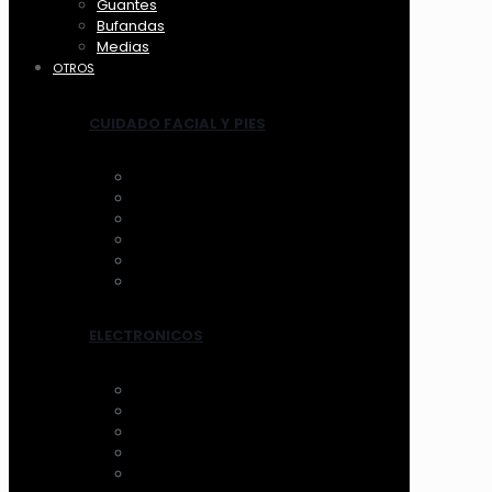
Guantes
Bufandas
Medias
OTROS
CUIDADO FACIAL Y PIES
ANTIFAZ
MASCARILLAS
LIMPIADORES MANUAL
LIMPIADORES ELECTRICOS
HERRAMIENTAS
TRATAMIENTOS
ELECTRONICOS
AROS DE LUZ
ESPEJOS CON LUZ
VENTILADOR
LIMPIADORES ELEC.
OTROS