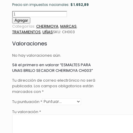
Precio sin impuestos nacionales:
$
1.652,89
ESMALTES
PARA
Agregar
UNAS
Categorías:
CHERIMOYA
,
MARCAS
,
BRILLO
TRATAMIENTOS
,
UÑAS
SKU:
CH003
SECADOR
CHERIMOYA
Valoraciones
CH003
cantidad
No hay valoraciones aún.
Sé el primero en valorar “ESMALTES PARA
UNAS BRILLO SECADOR CHERIMOYA CH003”
Tu dirección de correo electrónico no será
publicada.
Los campos obligatorios están
marcados con
*
Tu puntuación
*
Tu valoración
*