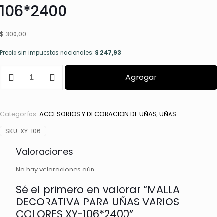
106*2400
$
300,00
Precio sin impuestos nacionales:
$
247,93
MALLA
Agregar
DECORATIVA
PARA
UÑAS
VARIOS
Categorías:
ACCESORIOS Y DECORACION DE UÑAS
,
UÑAS
COLORES
XY-
SKU:
XY-106
106*2400
cantidad
Valoraciones
No hay valoraciones aún.
Sé el primero en valorar “MALLA
DECORATIVA PARA UÑAS VARIOS
COLORES XY-106*2400”