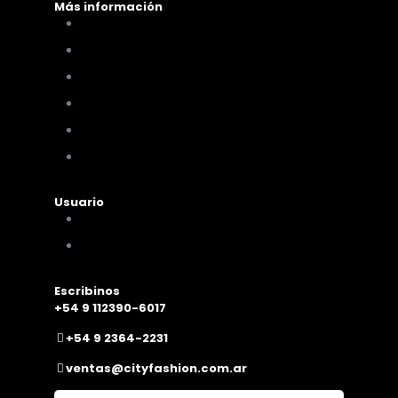
Más información
Cómo comprar
Términos y condiciones
Políticas de privacidad
Políticas de pagos y envíos
Cambios y devoluciones
Nuestra sucursal
Usuario
Mi cuenta
Mis compras
Escribinos
+54 9 112390-6017
+54 9 2364-2231
ventas@cityfashion.com.ar