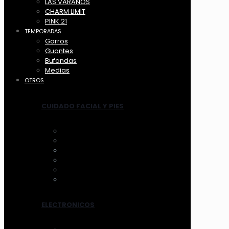
LAS VARANOS
CHARM LIMIT
PINK 21
TEMPORADAS
Gorros
Guantes
Bufandas
Medias
OTROS
CUIDADO FACIAL Y PIES
ANTIFAZ
MASCARILLAS
LIMPIADORES MANUAL
LIMPIADORES ELECTRICOS
HERRAMIENTAS
TRATAMIENTOS
ELECTRONICOS