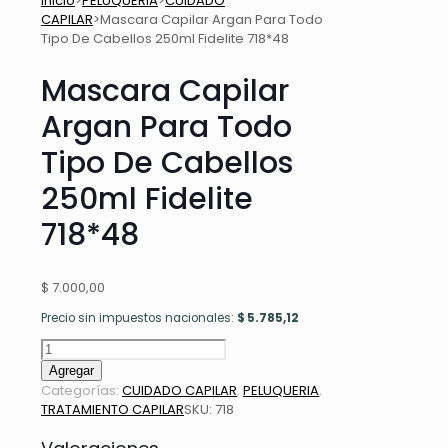
Inicio
>
PELUQUERIA
>
CUIDADO
CAPILAR
>
Mascara Capilar Argan Para Todo
Tipo De Cabellos 250ml Fidelite 718*48
Mascara Capilar
Argan Para Todo
Tipo De Cabellos
250ml Fidelite
718*48
$
7.000,00
Precio sin impuestos nacionales:
$
5.785,12
Mascara
Capilar
Agregar
Argan
Categorías:
CUIDADO CAPILAR
,
PELUQUERIA
,
Para
TRATAMIENTO CAPILAR
SKU:
718
Todo
Tipo