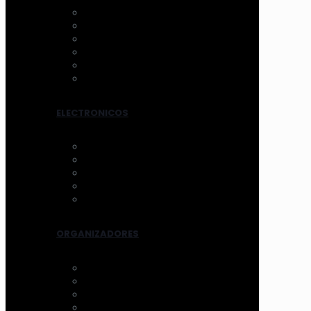
ANTIFAZ
MASCARILLAS
LIMPIADORES MANUAL
LIMPIADORES ELECTRICOS
HERRAMIENTAS
TRATAMIENTOS
ELECTRONICOS
AROS DE LUZ
ESPEJOS CON LUZ
VENTILADOR
LIMPIADORES ELEC.
OTROS
ORGANIZADORES
ACCESORIOS
CANASTOS
MALETIN Y COFRES
ACRILICO