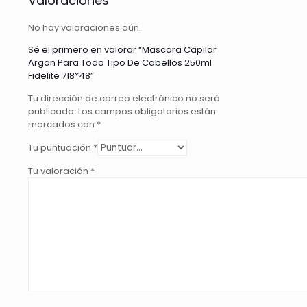
Valoraciones
De
Cabellos
No hay valoraciones aún.
250ml
Fidelite
Sé el primero en valorar “Mascara Capilar
718*48
Argan Para Todo Tipo De Cabellos 250ml
cantidad
Fidelite 718*48”
Tu dirección de correo electrónico no será
publicada.
Los campos obligatorios están
marcados con
*
Tu puntuación
*
Tu valoración
*