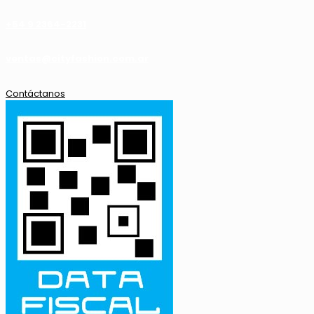
+54 9 2364-2231
ventas@cityfashion.com.ar
Contáctanos