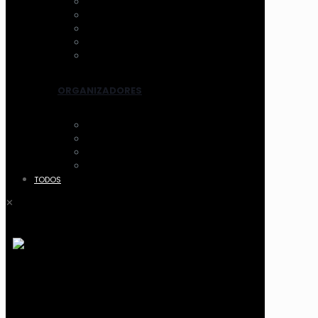
AROS DE LUZ
ESPEJOS CON LUZ
VENTILADOR
LIMPIADORES ELEC.
OTROS
ORGANIZADORES
ACCESORIOS
CANASTOS
MALETIN Y COFRES
ACRILICO
TODOS
✕