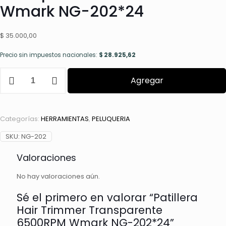
Wmark NG-202*24
$
35.000,00
Precio sin impuestos nacionales:
$
28.925,62
Patillera
Agregar
Hair
Trimmer
Transparente
6500RPM
Categorías:
HERRAMIENTAS
,
PELUQUERIA
Wmark
NG-
SKU:
NG-202
202*24
cantidad
Valoraciones
No hay valoraciones aún.
Sé el primero en valorar “Patillera
Hair Trimmer Transparente
6500RPM Wmark NG-202*24”