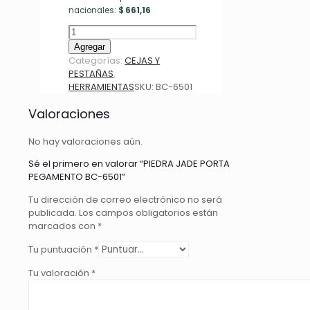
nacionales:
$
661,16
PIEDRA
JADE
Agregar
PORTA
Categorías:
CEJAS Y
PEGAMENTO
PESTAÑAS
,
BC-
HERRAMIENTAS
SKU:
BC-6501
6501
cantidad
Valoraciones
No hay valoraciones aún.
Sé el primero en valorar “PIEDRA JADE PORTA
PEGAMENTO BC-6501”
Tu dirección de correo electrónico no será
publicada.
Los campos obligatorios están
marcados con
*
Tu puntuación
*
Tu valoración
*