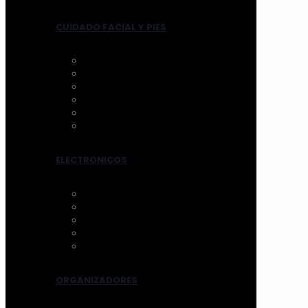
CUIDADO FACIAL Y PIES
ANTIFAZ
MASCARILLAS
LIMPIADORES MANUAL
LIMPIADORES ELECTRICOS
HERRAMIENTAS
TRATAMIENTOS
ELECTRONICOS
AROS DE LUZ
ESPEJOS CON LUZ
VENTILADOR
LIMPIADORES ELEC.
OTROS
ORGANIZADORES