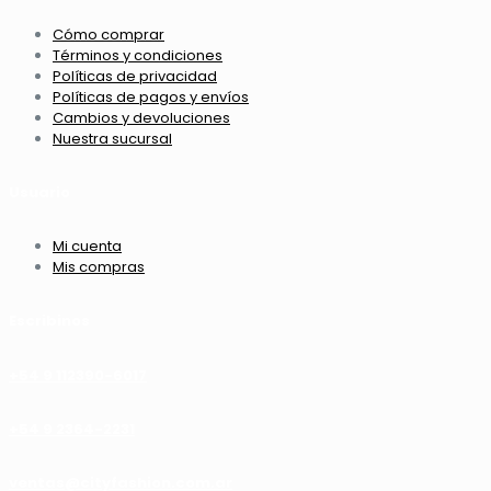
Cómo comprar
Términos y condiciones
Políticas de privacidad
Políticas de pagos y envíos
Cambios y devoluciones
Nuestra sucursal
Usuario
Mi cuenta
Mis compras
Escribinos
+54 9 112390-6017
+54 9 2364-2231
ventas@cityfashion.com.ar