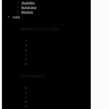
Guantes
Bufandas
Medias
OTROS
CUIDADO FACIAL Y PIES
ANTIFAZ
MASCARILLAS
LIMPIADORES MANUAL
LIMPIADORES ELECTRICOS
HERRAMIENTAS
TRATAMIENTOS
ELECTRONICOS
AROS DE LUZ
ESPEJOS CON LUZ
VENTILADOR
LIMPIADORES ELEC.
OTROS