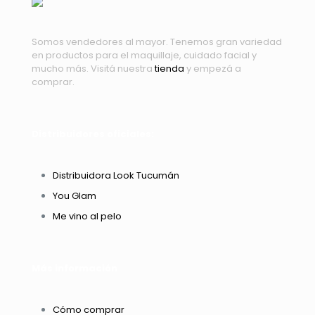
Somos vendedores al mayor. Tenemos gran variedad
en productos para el maquillaje, cuidado facial y
mucho más. Visitá nuestra
tienda
y empezá a
comprar.
Distribuidores oficiales:
Distribuidora Look Tucumán
You Glam
Me vino al pelo
Más información
Cómo comprar