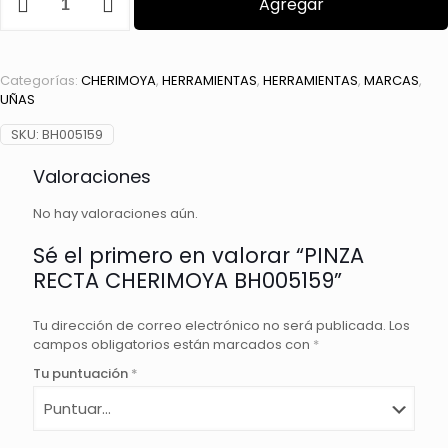
Agregar
RECTA
CHERIMOYA
BH005159
cantidad
Categorías:
CHERIMOYA
,
HERRAMIENTAS
,
HERRAMIENTAS
,
MARCAS
,
UÑAS
SKU:
BH005159
Valoraciones
No hay valoraciones aún.
Sé el primero en valorar “PINZA
RECTA CHERIMOYA BH005159”
Tu dirección de correo electrónico no será publicada.
Los
campos obligatorios están marcados con
*
Tu puntuación
*