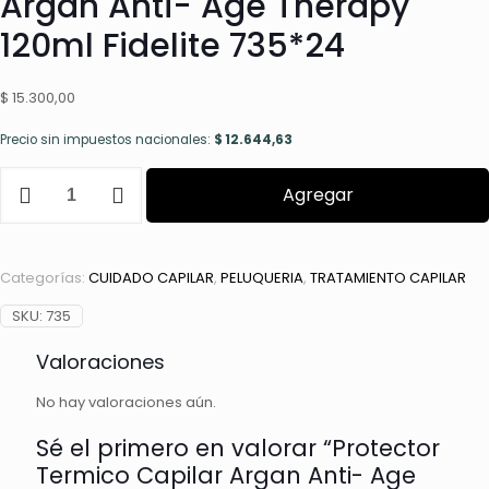
Argan Anti- Age Therapy
120ml Fidelite 735*24
$
15.300,00
Precio sin impuestos nacionales:
$
12.644,63
Protector
Agregar
Termico
Capilar
Argan
Anti-
Categorías:
CUIDADO CAPILAR
,
PELUQUERIA
,
TRATAMIENTO CAPILAR
Age
Therapy
SKU:
735
120ml
Fidelite
Valoraciones
735*24
cantidad
No hay valoraciones aún.
Sé el primero en valorar “Protector
Termico Capilar Argan Anti- Age