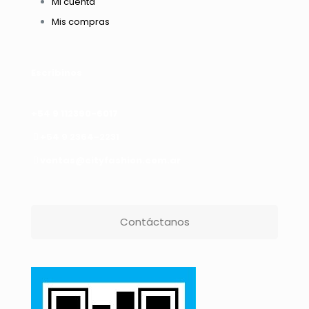
Mi cuenta
Mis compras
Escribinos
+54 9 112390-6017
+54 9 2364-2231
ventas@cityfashion.com.ar
Contáctanos