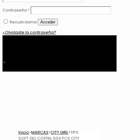
Contraseña
*
Recuérdame
Acceder
¿Olvidaste la contraseña?
0
$ 0,00
✕
Inicio
>
MARCAS
>
CITY GIRL
>
TIPS
SOFT GEL COFFIN, 504 PCS CITY