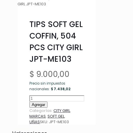
GIRL JPT-ME103
TIPS SOFT GEL
COFFIN, 504
PCS CITY GIRL
JPT-ME103
$
9.000,00
Precio sin impuestos
nacionales:
$
7.438,02
TIPS
SOFT
Agregar
GEL
Categorías:
CITY GIRL
,
COFFIN,
MARCAS
,
SOFT GEL
,
504
UÑAS
SKU:
JPT-ME103
PCS
CITY