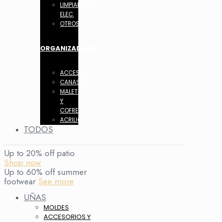
LIMPIADORES
ELEC.
OTROS
ORGANIZADORES
ACCESORIOS
CANASTOS
MALETIN
Y
COFRES
ACRILICO
TODOS
Up to 20% off patio
Shop now
Up to 60% off summer
footwear
See more
UÑAS
MOLDES
ACCESORIOS Y