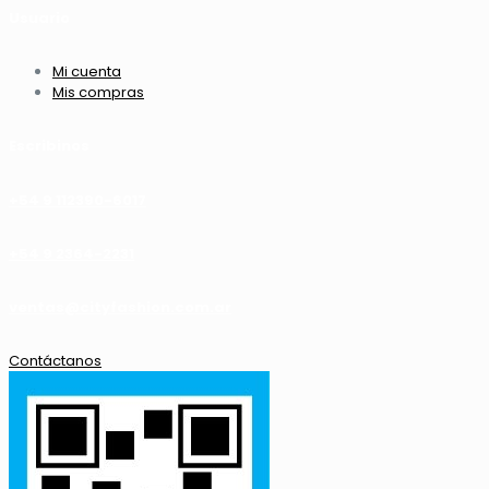
Usuario
Mi cuenta
Mis compras
Escribinos
+54 9 112390-6017
+54 9 2364-2231
ventas@cityfashion.com.ar
Contáctanos